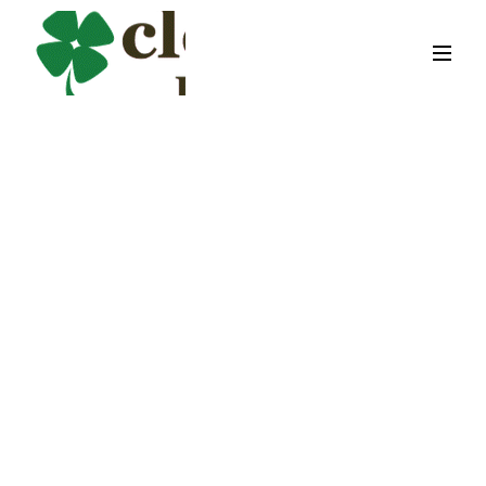
Cкидка 20% на аренду
Clever Loft всем
участникам программы
Михаила Гребенюка
(НСП)
АРЕНДА СТИЛЬНОГО ЛОФТА НА ТУЛЬСКОЙ,
ЗАПИШИТЕСЬ НА ПРОСМОТР ЛОФТА